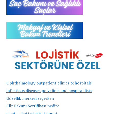
Ophthalmology outpatient clinics & hospitals
infectious diseases polyclinic and hospital lists
Güzellik merkezi seçerken
Cilt Bakımı Sertifikası nedir?
what is diet? why is it done?