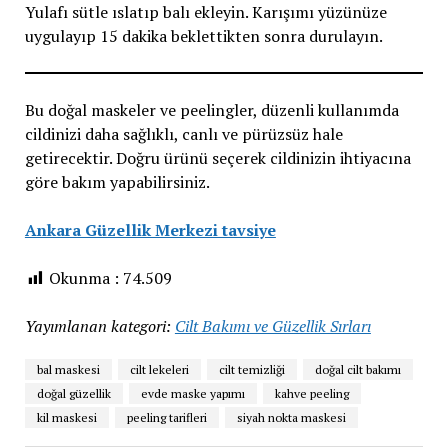
Yulafı sütle ıslatıp balı ekleyin. Karışımı yüzünüze
uygulayıp 15 dakika beklettikten sonra durulayın.
Bu doğal maskeler ve peelingler, düzenli kullanımda
cildinizi daha sağlıklı, canlı ve pürüzsüz hale
getirecektir. Doğru ürünü seçerek cildinizin ihtiyacına
göre bakım yapabilirsiniz.
Ankara Güzellik Merkezi tavsiye
Okunma :
74.509
Yayımlanan kategori:
Cilt Bakımı ve Güzellik Sırları
bal maskesi
cilt lekeleri
cilt temizliği
doğal cilt bakımı
doğal güzellik
evde maske yapımı
kahve peeling
kil maskesi
peeling tarifleri
siyah nokta maskesi