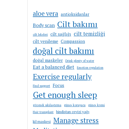
aloe vera
antioksidanlar
Cilt bakımı
Body scan
cilt temizliği
cilt sağlığı
cilt lekeleri
cilt yenileme
Compassion
doğal cilt bakımı
doğal maskeler
Drink plenty of water
Eat a balanced diet
Emotion regulation
Exercise regularly
Focus
Find support
Get enough sleep
gözenek sıkılaştırma
güneş koruyucu
güneş kremi
hindistan cevizi yağı
Hair transplant
Manage stress
kil maskesi