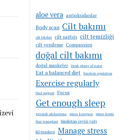
aloe vera
antioksidanlar
Cilt bakımı
Body scan
cilt temizliği
cilt sağlığı
cilt lekeleri
cilt yenileme
Compassion
doğal cilt bakımı
doğal maskeler
Drink plenty of water
Eat a balanced diet
Emotion regulation
Exercise regularly
Focus
Find support
Get enough sleep
izevi
gözenek sıkılaştırma
güneş koruyucu
güneş kremi
hindistan cevizi yağı
Hair transplant
Manage stress
kil maskesi