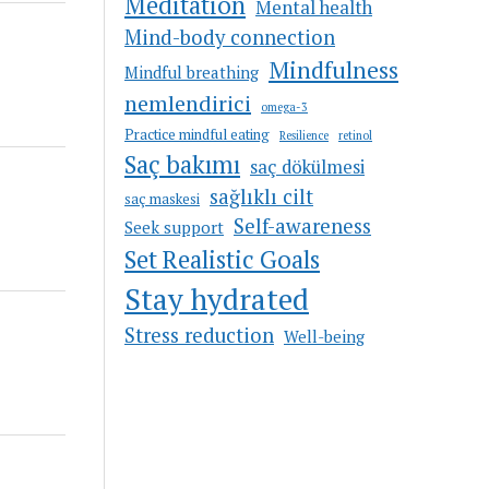
Meditation
Mental health
Mind-body connection
Mindfulness
Mindful breathing
nemlendirici
omega-3
Practice mindful eating
Resilience
retinol
Saç bakımı
saç dökülmesi
sağlıklı cilt
saç maskesi
Self-awareness
Seek support
Set Realistic Goals
Stay hydrated
Stress reduction
Well-being