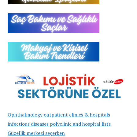
Ophthalmology outpatient clinics & hospitals
infectious diseases polyclinic and hospital lists
Güzellik merkezi seçerken