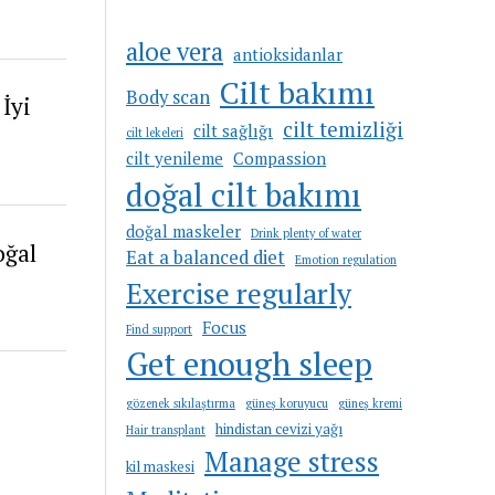
aloe vera
antioksidanlar
Cilt bakımı
Body scan
İyi
cilt temizliği
cilt sağlığı
cilt lekeleri
cilt yenileme
Compassion
doğal cilt bakımı
doğal maskeler
Drink plenty of water
oğal
Eat a balanced diet
Emotion regulation
Exercise regularly
Focus
Find support
Get enough sleep
gözenek sıkılaştırma
güneş koruyucu
güneş kremi
hindistan cevizi yağı
Hair transplant
Manage stress
kil maskesi