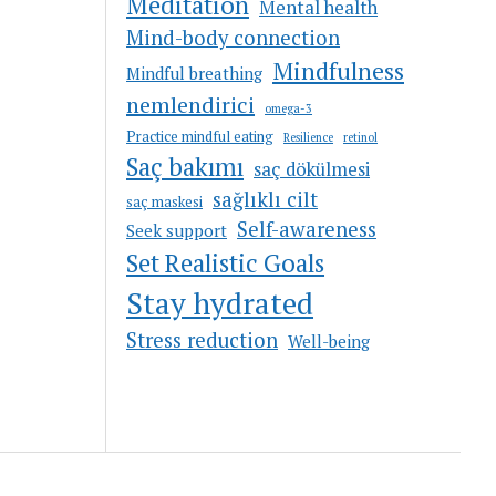
Meditation
Mental health
Mind-body connection
Mindfulness
Mindful breathing
nemlendirici
omega-3
Practice mindful eating
Resilience
retinol
Saç bakımı
saç dökülmesi
sağlıklı cilt
saç maskesi
Self-awareness
Seek support
Set Realistic Goals
Stay hydrated
Stress reduction
Well-being