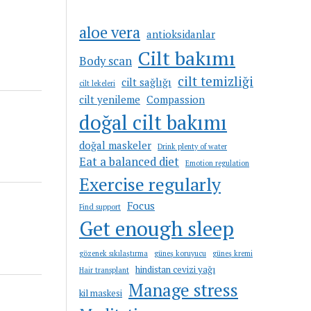
aloe vera
antioksidanlar
Cilt bakımı
Body scan
cilt temizliği
cilt sağlığı
cilt lekeleri
cilt yenileme
Compassion
doğal cilt bakımı
doğal maskeler
Drink plenty of water
Eat a balanced diet
Emotion regulation
Exercise regularly
Focus
Find support
Get enough sleep
gözenek sıkılaştırma
güneş koruyucu
güneş kremi
hindistan cevizi yağı
Hair transplant
Manage stress
kil maskesi