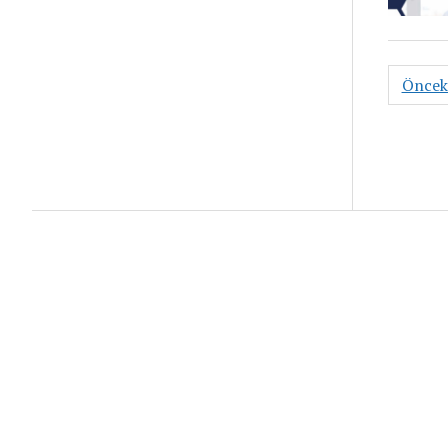
Yazı
Öncek
sayfal