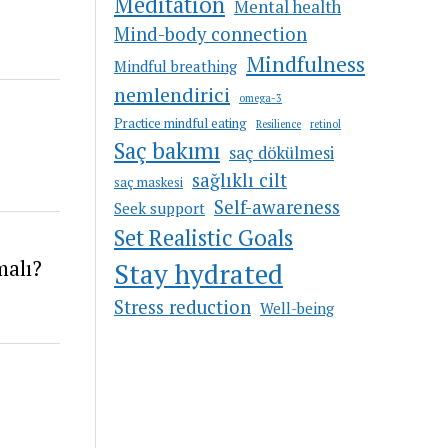
Meditation
Mental health
Mind-body connection
Mindfulness
Mindful breathing
nemlendirici
omega-3
Practice mindful eating
Resilience
retinol
Saç bakımı
saç dökülmesi
sağlıklı cilt
saç maskesi
Self-awareness
Seek support
Set Realistic Goals
malı?
Stay hydrated
Stress reduction
Well-being