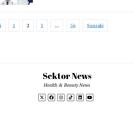
i
1
2
3
…
56
Sonraki
aması
Sektor News
Health & Beauty News
Mission News Theme
by Compete Themes.