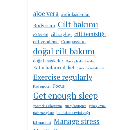
aloe vera
antioksidanlar
Cilt bakımı
Body scan
cilt temizliği
cilt sağlığı
cilt lekeleri
cilt yenileme
Compassion
doğal cilt bakımı
doğal maskeler
Drink plenty of water
Eat a balanced diet
Emotion regulation
Exercise regularly
Focus
Find support
Get enough sleep
gözenek sıkılaştırma
güneş koruyucu
güneş kremi
hindistan cevizi yağı
Hair transplant
Manage stress
kil maskesi