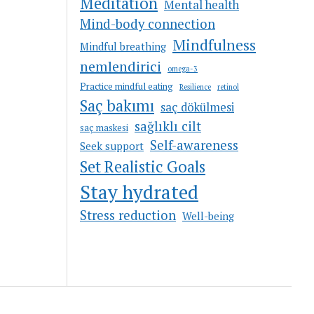
Meditation
Mental health
Mind-body connection
Mindfulness
Mindful breathing
nemlendirici
omega-3
Practice mindful eating
Resilience
retinol
Saç bakımı
saç dökülmesi
sağlıklı cilt
saç maskesi
Self-awareness
Seek support
Set Realistic Goals
Stay hydrated
Stress reduction
Well-being