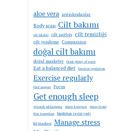
aloe vera
antioksidanlar
Cilt bakımı
Body scan
cilt temizliği
cilt sağlığı
cilt lekeleri
cilt yenileme
Compassion
doğal cilt bakımı
doğal maskeler
Drink plenty of water
Eat a balanced diet
Emotion regulation
Exercise regularly
Focus
Find support
Get enough sleep
gözenek sıkılaştırma
güneş koruyucu
güneş kremi
hindistan cevizi yağı
Hair transplant
Manage stress
kil maskesi