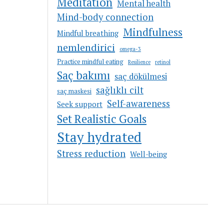
Meditation
Mental health
Mind-body connection
Mindfulness
Mindful breathing
nemlendirici
omega-3
Practice mindful eating
Resilience
retinol
Saç bakımı
saç dökülmesi
sağlıklı cilt
saç maskesi
Self-awareness
Seek support
Set Realistic Goals
Stay hydrated
Stress reduction
Well-being