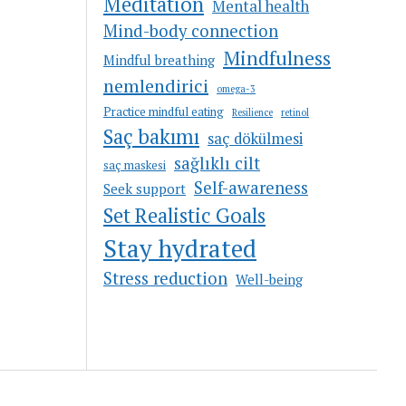
Meditation
Mental health
Mind-body connection
Mindfulness
Mindful breathing
nemlendirici
omega-3
Practice mindful eating
Resilience
retinol
Saç bakımı
saç dökülmesi
sağlıklı cilt
saç maskesi
Self-awareness
Seek support
Set Realistic Goals
Stay hydrated
Stress reduction
Well-being