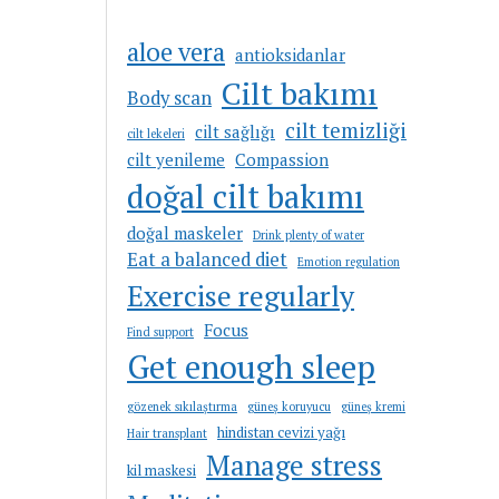
aloe vera
antioksidanlar
Cilt bakımı
Body scan
cilt temizliği
cilt sağlığı
cilt lekeleri
cilt yenileme
Compassion
doğal cilt bakımı
doğal maskeler
Drink plenty of water
Eat a balanced diet
Emotion regulation
Exercise regularly
Focus
Find support
Get enough sleep
gözenek sıkılaştırma
güneş koruyucu
güneş kremi
hindistan cevizi yağı
Hair transplant
Manage stress
kil maskesi