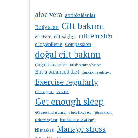
aloe vera
antioksidanlar
Cilt bakımı
Body scan
cilt temizliği
cilt sağlığı
cilt lekeleri
cilt yenileme
Compassion
doğal cilt bakımı
doğal maskeler
Drink plenty of water
Eat a balanced diet
Emotion regulation
Exercise regularly
Focus
Find support
Get enough sleep
gözenek sıkılaştırma
güneş koruyucu
güneş kremi
hindistan cevizi yağı
Hair transplant
Manage stress
kil maskesi