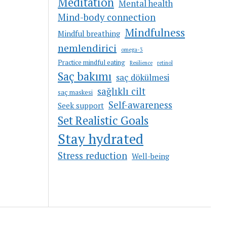
Meditation
Mental health
Mind-body connection
Mindfulness
Mindful breathing
nemlendirici
omega-3
Practice mindful eating
Resilience
retinol
Saç bakımı
saç dökülmesi
sağlıklı cilt
saç maskesi
Self-awareness
Seek support
Set Realistic Goals
Stay hydrated
Stress reduction
Well-being