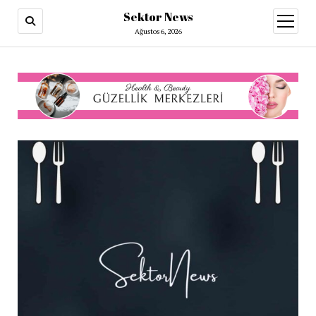
Sektor News
menüy
aç
Ağustos 6, 2026