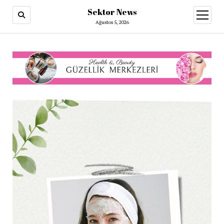
Sektor News
menüy
aç
Ağustos 5, 2026