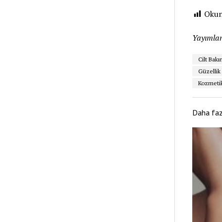
Okun
Yayımlan
Cilt Bakı
Güzellik
Kozmetik
Daha fa