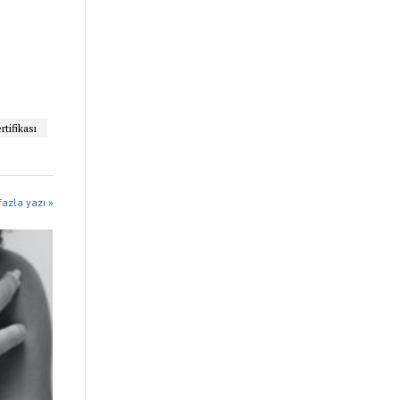
rtifikası
azla yazı »