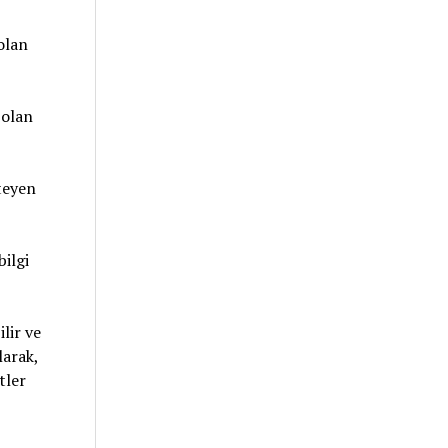
 olan
 olan
teyen
ilgi
lir ve
larak,
tler