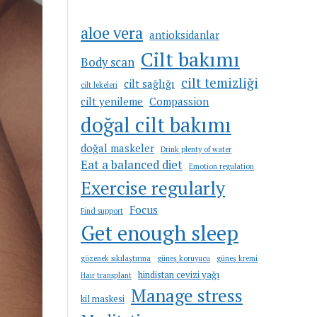
aloe vera
antioksidanlar
Cilt bakımı
Body scan
cilt temizliği
cilt sağlığı
cilt lekeleri
cilt yenileme
Compassion
doğal cilt bakımı
doğal maskeler
Drink plenty of water
Eat a balanced diet
Emotion regulation
Exercise regularly
Focus
Find support
Get enough sleep
gözenek sıkılaştırma
güneş koruyucu
güneş kremi
hindistan cevizi yağı
Hair transplant
Manage stress
kil maskesi