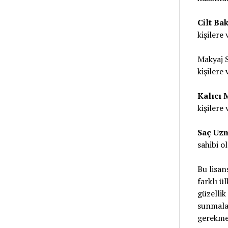
Cilt Bak
kişilere 
Makyaj S
kişilere 
Kalıcı 
kişilere 
Saç Uzm
sahibi ol
Bu lisan
farklı ü
güzellik
sunmalar
gerekme