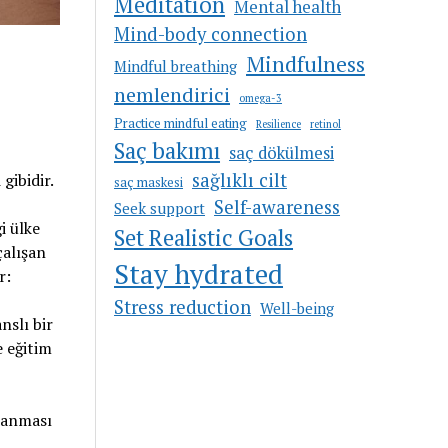
Meditation
Mental health
Mind-body connection
Mindfulness
Mindful breathing
nemlendirici
omega-3
Practice mindful eating
Resilience
retinol
Saç bakımı
saç dökülmesi
sağlıklı cilt
gibidir.
saç maskesi
Self-awareness
Seek support
i ülke
Set Realistic Goals
çalışan
Stay hydrated
r:
Stress reduction
Well-being
nslı bir
e eğitim
lanması