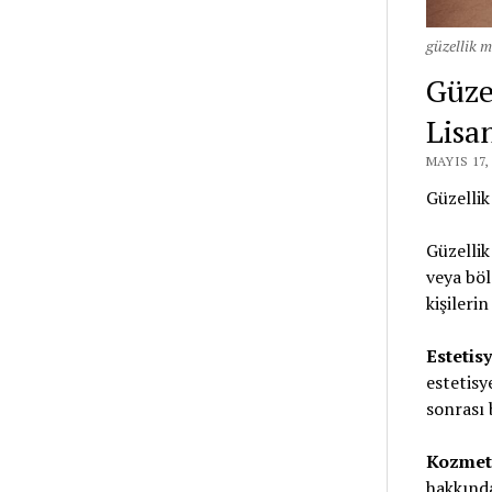
güzellik m
Güze
Lisan
MAYIS 17,
Güzellik
Güzellik
veya böl
kişileri
Estetis
estetisy
sonrası b
Kozmeti
hakkında 